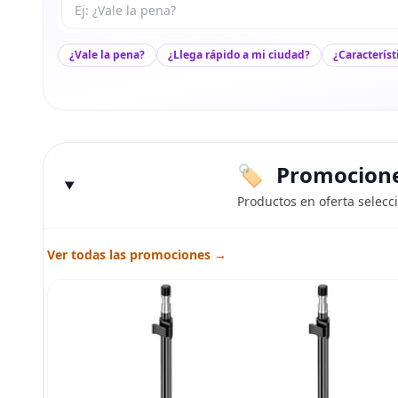
Tu pregunta a Max
¿Vale la pena?
¿Llega rápido a mi ciudad?
¿Característ
Promociones
Productos en oferta selecc
Ver todas las promociones →