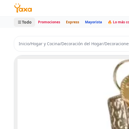
MINI CARRITO
0 productos
Todo
Promociones
Express
Mayorista
🔥 Lo más 
Inicio
/
Hogar y Cocina
/
Decoración del Hogar
/
Decoracione