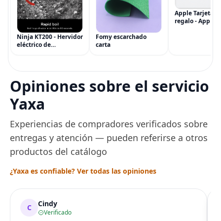
Apple Tarjeta d
regalo - App Sto
iTunes, iPhone, 
AirPods, MacBo
Ninja KT200 - Hervidor
Fomy escarchado
accesorios y má
eléctrico de
carta
(eGift)
temperatura de
precisión, 1500 vatios,
sin BPA, inoxidable,
capacidad de 7 tazas,
Opiniones sobre el servicio
ajuste de temperatura
de Acero
Yaxa
Experiencias de compradores verificados sobre
entregas y atención — pueden referirse a otros
productos del catálogo
¿Yaxa es confiable? Ver todas las opiniones
Cindy
C
Verificado