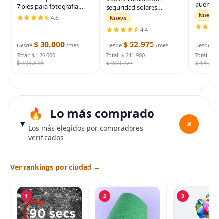
puente 
7 pies para fotografía,
seguridad solares
auto, ca
soporte de trípode
inalámbricas para
Nuevo
4.6
Nuevo
automot
portátil para fotos y
exteriores, cámara WiFi 2K
para arr
4.4
video, paquete de 2
para sistema de
muertas
soportes de iluminación
seguridad del hogar,
$ 30.000
$ 52.975
$
bolsa d
Desde
/mes
Desde
/mes
Desde
con funda de
cámara de vigilancia
Total: $ 120.000
Total: $ 211.900
Total: $ 
$ 235.646
$ 303.777
$ 187.7
Lo más comprado
+
Los más elegidos por compradores
verificados
Ver rankings por ciudad →
1
2
3