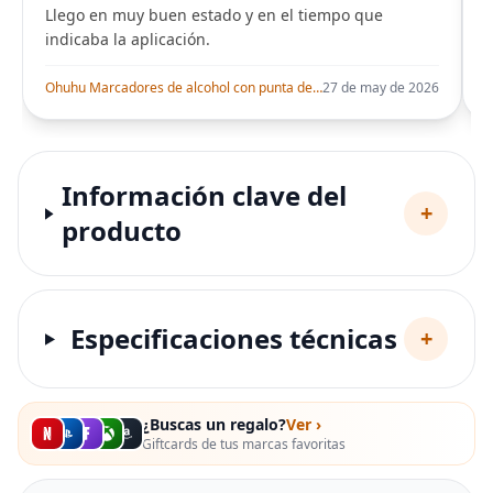
Llego en muy buen estado y en el tiempo que
indicaba la aplicación.
i
Ohuhu Marcadores de alcohol con punta de pincel – Juego de marcadores artísticos de doble punta con certificación AP para artistas adultos
27 de may de 2026
Información clave del
+
producto
Especificaciones técnicas
+
¿Buscas un regalo?
Ver ›
Giftcards de tus marcas favoritas