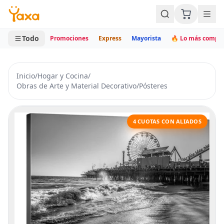
MINI CARRITO
0 productos
Todo
Promociones
Express
Mayorista
🔥 Lo más compr
Inicio
/
Hogar y Cocina
/
Obras de Arte y Material Decorativo
/
Pósteres
4 CUOTAS CON ALIADOS