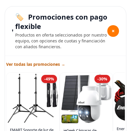
Promociones con pago
flexible
+
Productos en oferta seleccionados por nuestro
equipo, con opciones de cuotas y financiación
con aliados financieros.
Ver todas las promociones →
-49%
-30%
Energiz
EMART Soporte de luz de
ieGeek Cámaras de