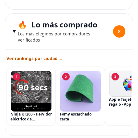
Lo más comprado
+
Los más elegidos por compradores
verificados
Ver rankings por ciudad →
1
2
3
Apple Tarjeta d
regalo - App Sto
iTunes, iPhone, 
AirPods, MacBo
Ninja KT200 - Hervidor
Fomy escarchado
accesorios y má
eléctrico de
carta
(eGift)
temperatura de
precisión, 1500 vatios,
sin BPA, inoxidable,