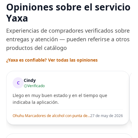
capacidad de 7 tazas,
Opiniones sobre el servicio
ajuste de temperatura
de Acero
Yaxa
Experiencias de compradores verificados sobre
entregas y atención — pueden referirse a otros
productos del catálogo
¿Yaxa es confiable? Ver todas las opiniones
Cindy
C
Verificado
Llego en muy buen estado y en el tiempo que
indicaba la aplicación.
i
Ohuhu Marcadores de alcohol con punta de pincel – Juego de marcadores artísticos de doble punta con certificación AP para artistas adultos
27 de may de 2026