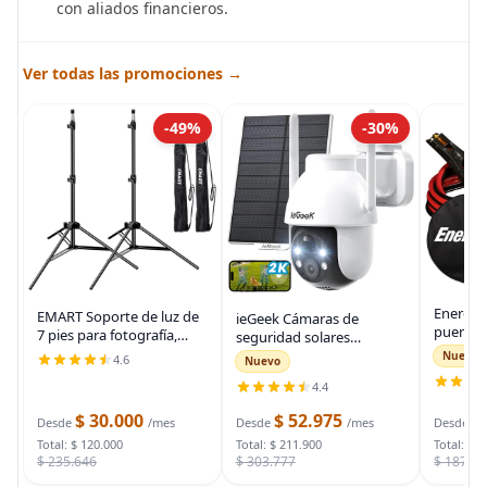
con aliados financieros.
Ver todas las promociones →
-49%
-30%
Energiz
EMART Soporte de luz de
ieGeek Cámaras de
puente 
7 pies para fotografía,
seguridad solares
auto, ca
soporte de trípode
inalámbricas para
Nuevo
4.6
Nuevo
automot
portátil para fotos y
exteriores, cámara WiFi 2K
para arr
4.4
video, paquete de 2
para sistema de
muertas
soportes de iluminación
seguridad del hogar,
$ 30.000
$ 52.975
$
bolsa d
Desde
/mes
Desde
/mes
Desde
con funda de
cámara de vigilancia
Total: $ 120.000
Total: $ 211.900
Total: $ 
$ 235.646
$ 303.777
$ 187.7