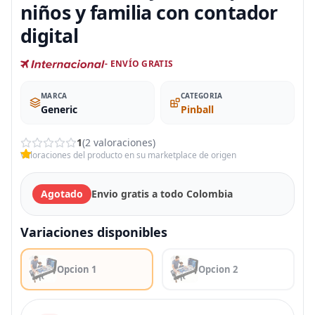
niños y familia con contador
digital
- ENVÍO GRATIS
MARCA
CATEGORIA
Generic
Pinball
1
(2 valoraciones)
Valoraciones del producto en su marketplace de origen
Agotado
Envio gratis a todo Colombia
Variaciones disponibles
Opcion 1
Opcion 2