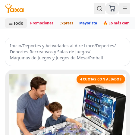
MINI CARRITO
0 productos
Todo
Promociones
Express
Mayorista
🔥 Lo más compr
Inicio
/
Deportes y Actividades al Aire Libre
/
Deportes
/
Deportes Recreativos y Salas de Juegos
/
Máquinas de Juegos y Juegos de Mesa
/
Pinball
4 CUOTAS CON ALIADOS