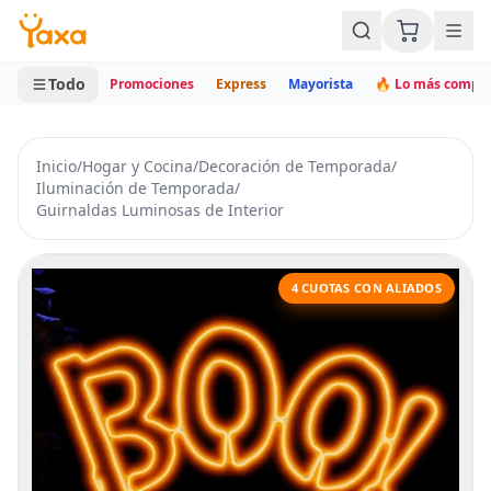
MINI CARRITO
0 productos
Todo
Promociones
Express
Mayorista
🔥 Lo más compr
Inicio
/
Hogar y Cocina
/
Decoración de Temporada
/
Iluminación de Temporada
/
Guirnaldas Luminosas de Interior
4 CUOTAS CON ALIADOS