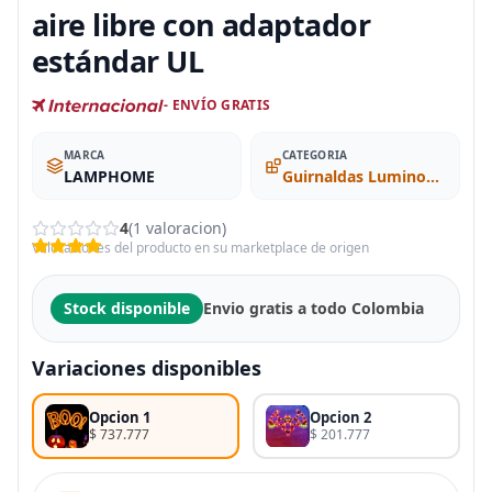
aire libre con adaptador
estándar UL
- ENVÍO GRATIS
MARCA
CATEGORIA
LAMPHOME
Guirnaldas Luminosas de Interior
4
(1 valoracion)
Valoraciones del producto en su marketplace de origen
Stock disponible
Envio gratis a todo Colombia
Variaciones disponibles
Opcion 1
Opcion 2
$ 737.777
$ 201.777