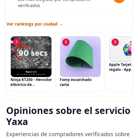
verificados
Ver rankings por ciudad →
1
2
3
Apple Tarjeta d
regalo - App Sto
iTunes, iPhone, 
AirPods, MacBo
Ninja KT200 - Hervidor
Fomy escarchado
accesorios y má
eléctrico de
carta
(eGift)
temperatura de
precisión, 1500 vatios,
sin BPA, inoxidable,
capacidad de 7 tazas,
Opiniones sobre el servicio
ajuste de temperatura
de Acero
Yaxa
Experiencias de compradores verificados sobre