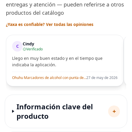
entregas y atención — pueden referirse a otros
productos del catálogo
¿Yaxa es confiable? Ver todas las opiniones
Cindy
C
Verificado
Llego en muy buen estado y en el tiempo que
indicaba la aplicación.
i
Ohuhu Marcadores de alcohol con punta de pincel – Juego de marcadores artísticos de doble punta con certificación AP para artistas adultos
27 de may de 2026
Información clave del
+
producto