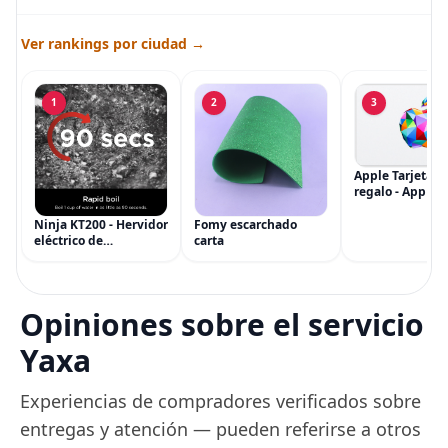
Ver rankings por ciudad →
1
2
3
Apple Tarjeta d
regalo - App Sto
iTunes, iPhone, 
AirPods, MacBo
Ninja KT200 - Hervidor
Fomy escarchado
accesorios y má
eléctrico de
carta
(eGift)
temperatura de
precisión, 1500 vatios,
sin BPA, inoxidable,
capacidad de 7 tazas,
Opiniones sobre el servicio
ajuste de temperatura
de Acero
Yaxa
Experiencias de compradores verificados sobre
entregas y atención — pueden referirse a otros