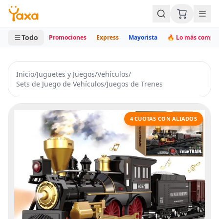
MINI CARRITO
0 productos
Todo
Promociones
Express
Mayorista
🔥 Lo más compr
Inicio
/
Juguetes y Juegos
/
Vehículos
/
Sets de Juego de Vehículos
/
Juegos de Trenes
4 CUOTAS CON ALIADOS