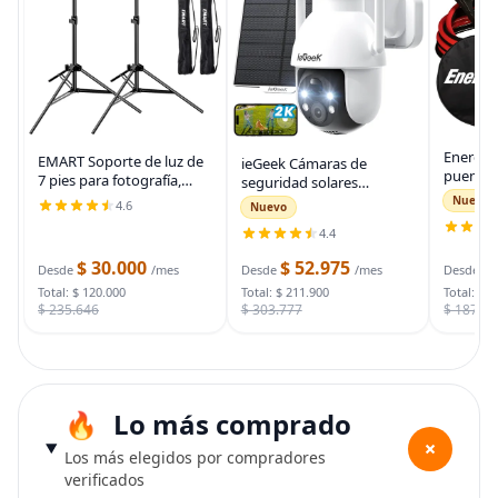
Energiz
EMART Soporte de luz de
ieGeek Cámaras de
puente 
7 pies para fotografía,
seguridad solares
auto, ca
soporte de trípode
inalámbricas para
Nuevo
4.6
Nuevo
automot
portátil para fotos y
exteriores, cámara WiFi 2K
para arr
4.4
video, paquete de 2
para sistema de
muertas
soportes de iluminación
seguridad del hogar,
$ 30.000
$ 52.975
$
bolsa d
Desde
/mes
Desde
/mes
Desde
con funda de
cámara de vigilancia
Total: $ 120.000
Total: $ 211.900
Total: $ 
$ 235.646
$ 303.777
$ 187.7
Lo más comprado
+
Los más elegidos por compradores
verificados