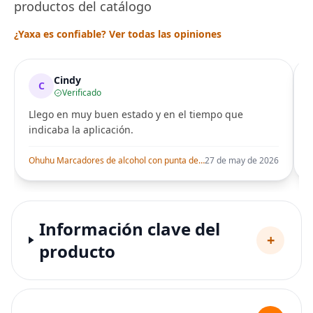
productos del catálogo
¿Yaxa es confiable? Ver todas las opiniones
Cindy
C
Verificado
Llego en muy buen estado y en el tiempo que
indicaba la aplicación.
i
Ohuhu Marcadores de alcohol con punta de pincel – Juego de marcadores artísticos de doble punta con certificación AP para artistas adultos
27 de may de 2026
Información clave del
+
producto