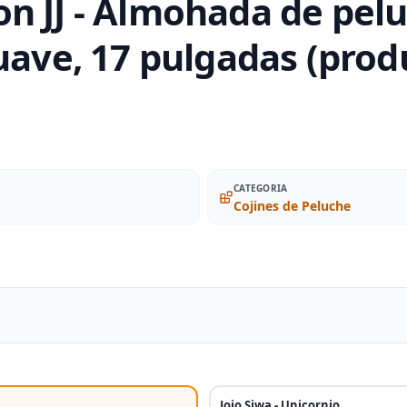
n JJ - Almohada de pelu
uave, 17 pulgadas (produ
CATEGORIA
Cojines de Peluche
Jojo Siwa - Unicornio