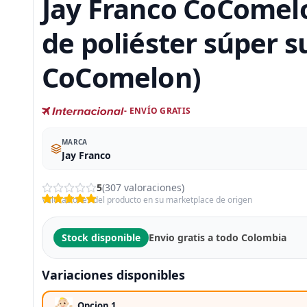
Jay Franco CoComelo
de poliéster súper s
CoComelon)
- ENVÍO GRATIS
MARCA
Jay Franco
5
(307 valoraciones)
Valoraciones del producto en su marketplace de origen
Stock disponible
Envio gratis a todo Colombia
Variaciones disponibles
Opcion 1