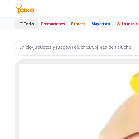
MINI CARRITO
0 productos
Todo
Promociones
Express
Mayorista
🔥 Lo más 
Inicio
/
Juguetes y Juegos
/
Peluches
/
Cojines de Peluche