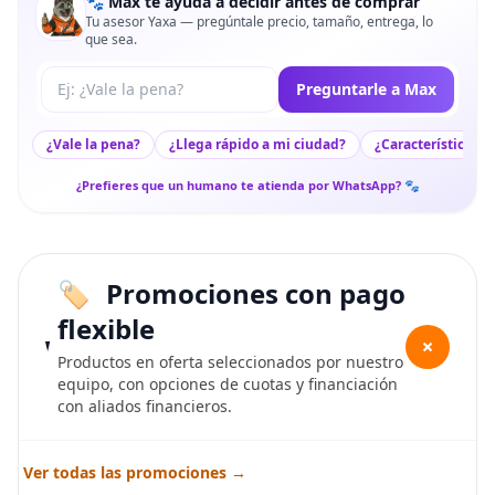
🐾 Max te ayuda a decidir antes de comprar
Tu asesor Yaxa — pregúntale precio, tamaño, entrega, lo
que sea.
Tu pregunta a Max
Preguntarle a Max
¿Vale la pena?
¿Llega rápido a mi ciudad?
¿Características c
¿Prefieres que un humano te atienda por WhatsApp? 🐾
Promociones con pago
flexible
+
Productos en oferta seleccionados por nuestro
equipo, con opciones de cuotas y financiación
con aliados financieros.
Ver todas las promociones →