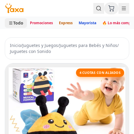
MINI CARRITO
0 productos
Todo
Promociones
Express
Mayorista
🔥 Lo más compr
Inicio
/
Juguetes y Juegos
/
Juguetes para Bebés y Niños
/
Juguetes con Sonido
4 CUOTAS CON ALIADOS