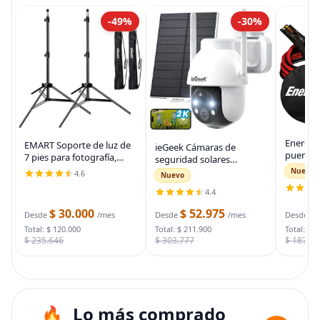
-49%
-30%
Energiz
EMART Soporte de luz de
ieGeek Cámaras de
puente 
7 pies para fotografía,
seguridad solares
auto, ca
soporte de trípode
inalámbricas para
Nuevo
4.6
Nuevo
automot
portátil para fotos y
exteriores, cámara WiFi 2K
para arr
4.4
video, paquete de 2
para sistema de
muertas
soportes de iluminación
seguridad del hogar,
$ 30.000
$ 52.975
$
bolsa d
Desde
/mes
Desde
/mes
Desde
con funda de
cámara de vigilancia
Total: $ 120.000
Total: $ 211.900
Total: $ 
$ 235.646
$ 303.777
$ 187.7
Lo más comprado