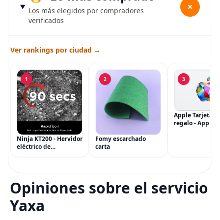
+
Los más elegidos por compradores
verificados
Ver rankings por ciudad →
1
2
3
Apple Tarjeta d
regalo - App Sto
iTunes, iPhone, 
AirPods, MacBo
Ninja KT200 - Hervidor
Fomy escarchado
accesorios y má
eléctrico de
carta
(eGift)
temperatura de
precisión, 1500 vatios,
sin BPA, inoxidable,
capacidad de 7 tazas,
Opiniones sobre el servicio
ajuste de temperatura
de Acero
Yaxa