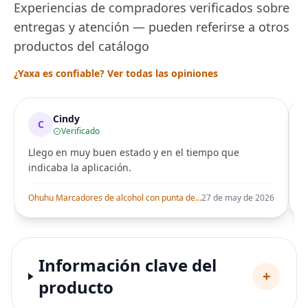
Experiencias de compradores verificados sobre
entregas y atención — pueden referirse a otros
productos del catálogo
¿Yaxa es confiable? Ver todas las opiniones
Cindy
C
Verificado
Llego en muy buen estado y en el tiempo que
indicaba la aplicación.
i
Ohuhu Marcadores de alcohol con punta de pincel – Juego de marcadores artísticos de doble punta con certificación AP para artistas adultos
27 de may de 2026
Información clave del
+
producto