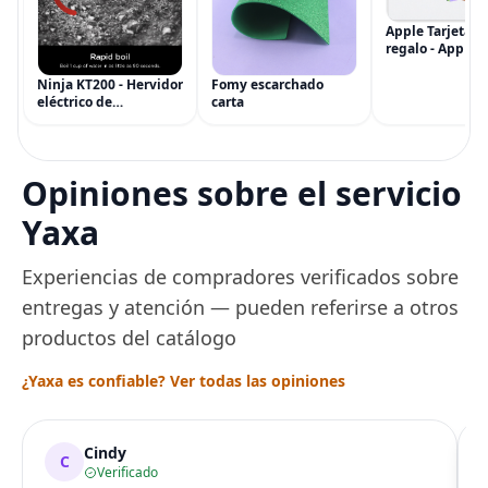
Apple Tarjeta d
regalo - App Sto
iTunes, iPhone, 
AirPods, MacBo
Ninja KT200 - Hervidor
Fomy escarchado
accesorios y má
eléctrico de
carta
(eGift)
temperatura de
precisión, 1500 vatios,
sin BPA, inoxidable,
capacidad de 7 tazas,
Opiniones sobre el servicio
ajuste de temperatura
de Acero
Yaxa
Experiencias de compradores verificados sobre
entregas y atención — pueden referirse a otros
productos del catálogo
¿Yaxa es confiable? Ver todas las opiniones
Cindy
C
Verificado