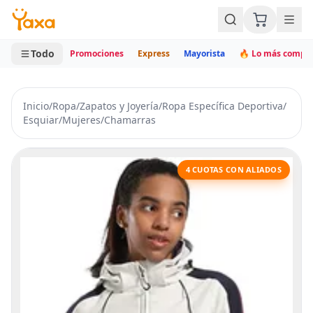
MINI CARRITO
0 productos
Todo
Promociones
Express
Mayorista
🔥 Lo más compr
Inicio
/
Ropa
/
Zapatos y Joyería
/
Ropa Específica Deportiva
/
Esquiar
/
Mujeres
/
Chamarras
4 CUOTAS CON ALIADOS