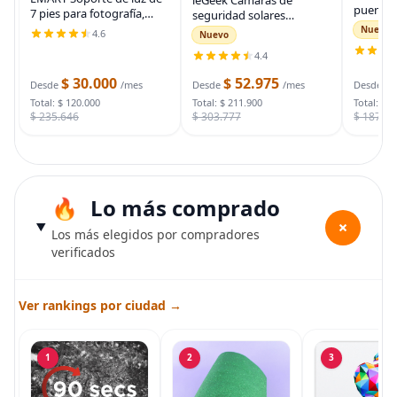
puente 
7 pies para fotografía,
seguridad solares
auto, ca
soporte de trípode
inalámbricas para
Nuevo
4.6
Nuevo
automot
portátil para fotos y
exteriores, cámara WiFi 2K
para arr
4.4
video, paquete de 2
para sistema de
muertas
soportes de iluminación
seguridad del hogar,
$ 30.000
$ 52.975
$
bolsa d
Desde
/mes
Desde
/mes
Desde
con funda de
cámara de vigilancia
Total: $ 120.000
Total: $ 211.900
Total: $ 
$ 235.646
$ 303.777
$ 187.7
Lo más comprado
+
Los más elegidos por compradores
verificados
Ver rankings por ciudad →
1
2
3