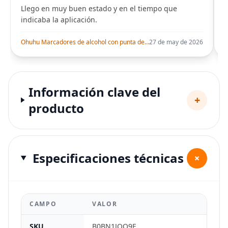
Llego en muy buen estado y en el tiempo que
indicaba la aplicación.
i
Ohuhu Marcadores de alcohol con punta de pincel – Juego de marcadores artísticos de doble punta con certificación AP para artistas adultos
27 de may de 2026
Información clave del
+
producto
Especificaciones técnicas
+
CAMPO
VALOR
SKU
B0BN1JQQ9F