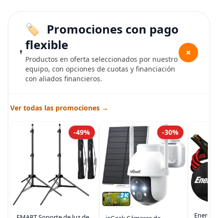
Promociones con pago
flexible
+
Productos en oferta seleccionados por nuestro
equipo, con opciones de cuotas y financiación
con aliados financieros.
Ver todas las promociones →
-49%
-30%
Energiz
EMART Soporte de luz de
ieGeek Cámaras de