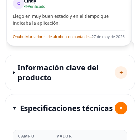
Cindy
C
Verificado
Llego en muy buen estado y en el tiempo que
indicaba la aplicación.
i
Ohuhu Marcadores de alcohol con punta de pincel – Juego de marcadores artísticos de doble punta con certificación AP para artistas adultos
27 de may de 2026
Información clave del
+
producto
Especificaciones técnicas
+
CAMPO
VALOR