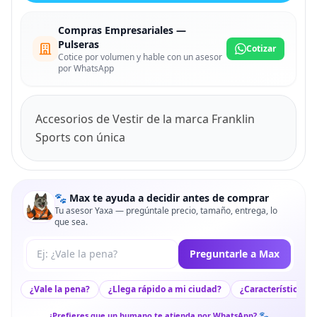
Compras Empresariales —
Pulseras
Cotizar
Cotice por volumen y hable con un asesor
por WhatsApp
Accesorios de Vestir de la marca Franklin
Sports con única
🐾 Max te ayuda a decidir antes de comprar
Tu asesor Yaxa — pregúntale precio, tamaño, entrega, lo
que sea.
Tu pregunta a Max
Preguntarle a Max
¿Vale la pena?
¿Llega rápido a mi ciudad?
¿Características c
¿Prefieres que un humano te atienda por WhatsApp? 🐾