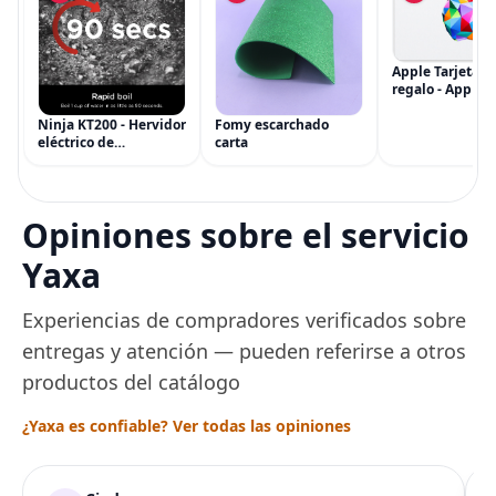
Apple Tarjeta d
regalo - App Sto
iTunes, iPhone, 
AirPods, MacBo
Ninja KT200 - Hervidor
Fomy escarchado
accesorios y má
eléctrico de
carta
(eGift)
temperatura de
precisión, 1500 vatios,
sin BPA, inoxidable,
capacidad de 7 tazas,
Opiniones sobre el servicio
ajuste de temperatura
de Acero
Yaxa
Experiencias de compradores verificados sobre
entregas y atención — pueden referirse a otros
productos del catálogo
¿Yaxa es confiable? Ver todas las opiniones