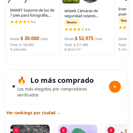
Energiz
EMART Soporte de luz de
ieGeek Cámaras de
puente 
7 pies para fotografía,
seguridad solares
auto, ca
soporte de trípode
inalámbricas para
Nuevo
4.6
Nuevo
automot
portátil para fotos y
exteriores, cámara WiFi 2K
para arr
4.4
video, paquete de 2
para sistema de
muertas
soportes de iluminación
seguridad del hogar,
$ 30.000
$ 52.975
$
bolsa d
Desde
/mes
Desde
/mes
Desde
con funda de
cámara de vigilancia
Total: $ 120.000
Total: $ 211.900
Total: $ 
$ 235.646
$ 303.777
$ 187.7
Lo más comprado
+
Los más elegidos por compradores
verificados
Ver rankings por ciudad →
1
2
3