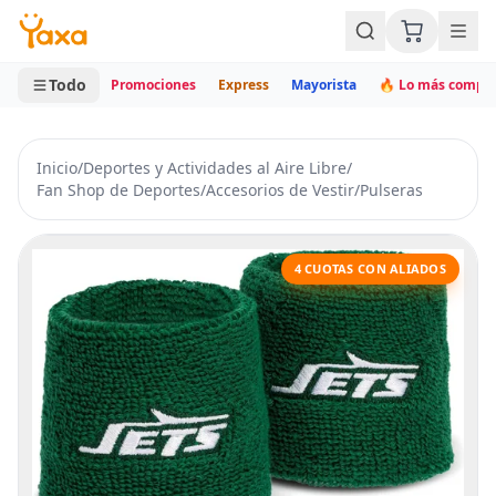
MINI CARRITO
0 productos
Todo
Promociones
Express
Mayorista
🔥 Lo más compr
Inicio
/
Deportes y Actividades al Aire Libre
/
Fan Shop de Deportes
/
Accesorios de Vestir
/
Pulseras
4 CUOTAS CON ALIADOS