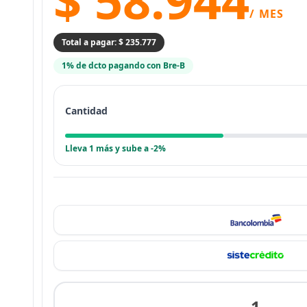
/ MES
Total a pagar: $ 235.777
1% de dcto pagando con Bre-B
Cantidad
Lleva 1 más y sube a -2%
1