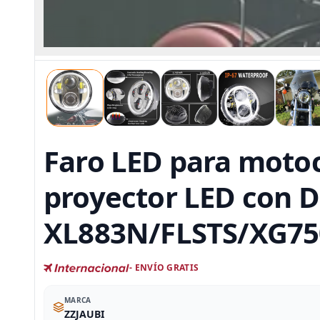
Faro LED para motoc
proyector LED con D
XL883N/FLSTS/XG7
- ENVÍO GRATIS
MARCA
ZZJAUBI