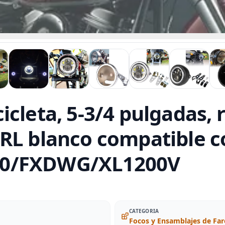
icleta, 5-3/4 pulgadas,
RL blanco compatible c
50/FXDWG/XL1200V
CATEGORIA
Focos y Ensamblajes de Far