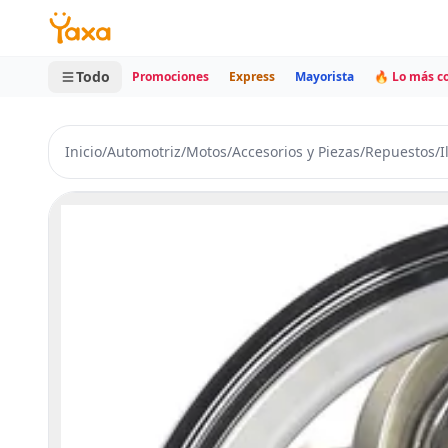
MINI CARRITO
0 productos
Todo
Promociones
Express
Mayorista
🔥 Lo más 
Inicio
/
Automotriz
/
Motos
/
Accesorios y Piezas
/
Repuestos
/
I