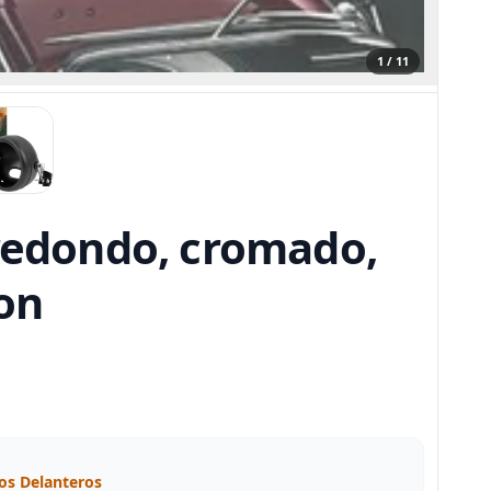
1 / 11
 redondo, cromado,
on
os Delanteros