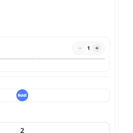
−
+
1
2