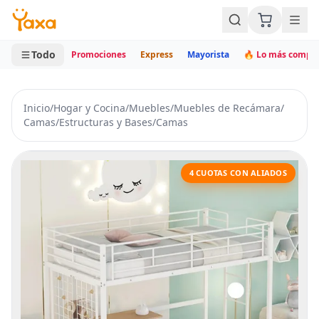
MINI CARRITO
0 productos
Todo
Promociones
Express
Mayorista
🔥 Lo más compr
Inicio
/
Hogar y Cocina
/
Muebles
/
Muebles de Recámara
/
Camas
/
Estructuras y Bases
/
Camas
4 CUOTAS CON ALIADOS