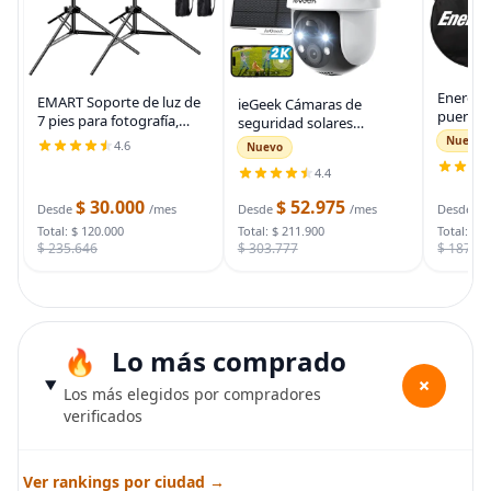
Energiz
EMART Soporte de luz de
ieGeek Cámaras de
puente 
7 pies para fotografía,
seguridad solares
auto, ca
soporte de trípode
inalámbricas para
Nuevo
4.6
Nuevo
automot
portátil para fotos y
exteriores, cámara WiFi 2K
para arr
4.4
video, paquete de 2
para sistema de
muertas
soportes de iluminación
seguridad del hogar,
$ 30.000
$ 52.975
$
bolsa d
Desde
/mes
Desde
/mes
Desde
con funda de
cámara de vigilancia
Total: $ 120.000
Total: $ 211.900
Total: $ 
$ 235.646
$ 303.777
$ 187.7
Lo más comprado
+
Los más elegidos por compradores
verificados
Ver rankings por ciudad →