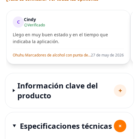
Cindy
C
Verificado
Llego en muy buen estado y en el tiempo que
indicaba la aplicación.
i
Ohuhu Marcadores de alcohol con punta de pincel – Juego de marcadores artísticos de doble punta con certificación AP para artistas adultos
27 de may de 2026
Información clave del
+
producto
Especificaciones técnicas
+