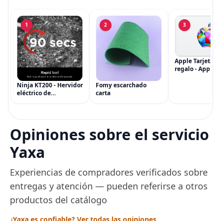
1
2
3
Apple Tarjeta d
regalo - App Sto
iTunes, iPhone, 
AirPods, MacBo
Ninja KT200 - Hervidor
Fomy escarchado
accesorios y má
eléctrico de
carta
(eGift)
temperatura de
precisión, 1500 vatios,
sin BPA, inoxidable,
capacidad de 7 tazas,
Opiniones sobre el servicio
ajuste de temperatura
de Acero
Yaxa
Experiencias de compradores verificados sobre
entregas y atención — pueden referirse a otros
productos del catálogo
¿Yaxa es confiable? Ver todas las opiniones