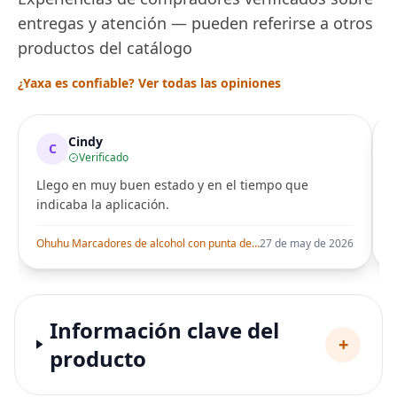
entregas y atención — pueden referirse a otros
productos del catálogo
¿Yaxa es confiable? Ver todas las opiniones
Cindy
C
Verificado
Llego en muy buen estado y en el tiempo que
indicaba la aplicación.
i
Ohuhu Marcadores de alcohol con punta de pincel – Juego de marcadores artísticos de doble punta con certificación AP para artistas adultos
27 de may de 2026
Información clave del
+
producto