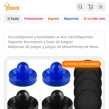
MINI CARRITO
0 productos
Todo
Promociones
Express
Mayorista
🔥 Lo más compr
Inicio
/
Deportes y Actividades al Aire Libre
/
Deportes
/
Deportes Recreativos y Salas de Juegos
/
Máquinas de Juegos y Juegos de Mesa
/
Hockey de Mesa
4 CUOTAS CON ALIADOS