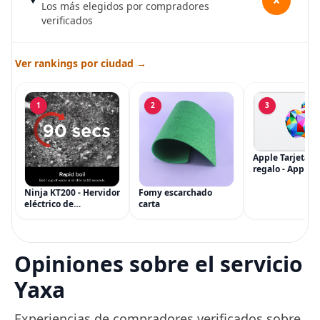
+
Los más elegidos por compradores
verificados
Ver rankings por ciudad →
1
2
3
Apple Tarjeta d
regalo - App Sto
iTunes, iPhone, 
AirPods, MacBo
Ninja KT200 - Hervidor
Fomy escarchado
accesorios y má
eléctrico de
carta
(eGift)
temperatura de
precisión, 1500 vatios,
sin BPA, inoxidable,
capacidad de 7 tazas,
Opiniones sobre el servicio
ajuste de temperatura
de Acero
Yaxa
Experiencias de compradores verificados sobre