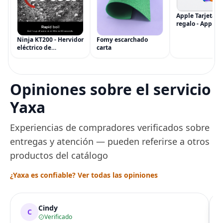
Apple Tarjeta d
regalo - App Sto
iTunes, iPhone, 
AirPods, MacBo
Ninja KT200 - Hervidor
Fomy escarchado
accesorios y má
eléctrico de
carta
(eGift)
temperatura de
precisión, 1500 vatios,
sin BPA, inoxidable,
capacidad de 7 tazas,
Opiniones sobre el servicio
ajuste de temperatura
de Acero
Yaxa
Experiencias de compradores verificados sobre
entregas y atención — pueden referirse a otros
productos del catálogo
¿Yaxa es confiable? Ver todas las opiniones
Cindy
C
Verificado