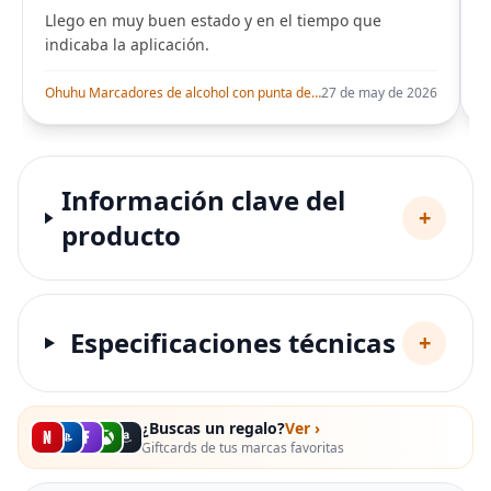
Llego en muy buen estado y en el tiempo que
indicaba la aplicación.
i
Ohuhu Marcadores de alcohol con punta de pincel – Juego de marcadores artísticos de doble punta con certificación AP para artistas adultos
27 de may de 2026
Información clave del
+
producto
Especificaciones técnicas
+
¿Buscas un regalo?
Ver ›
Giftcards de tus marcas favoritas