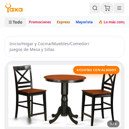
MINI CARRITO
0 productos
Todo
Promociones
Express
Mayorista
🔥 Lo más compr
Inicio
/
Hogar y Cocina
/
Muebles
/
Comedor
/
Juegos de Mesa y Sillas
4 CUOTAS CON ALIADOS
1 / 6