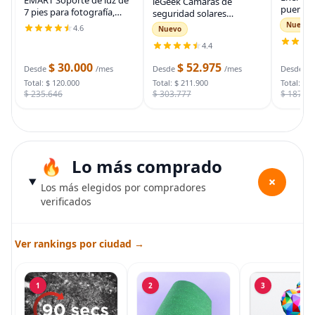
EMART Soporte de luz de
ieGeek Cámaras de
puente 
7 pies para fotografía,
seguridad solares
auto, ca
soporte de trípode
inalámbricas para
Nuevo
4.6
Nuevo
automot
portátil para fotos y
exteriores, cámara WiFi 2K
para arr
4.4
video, paquete de 2
para sistema de
muertas
soportes de iluminación
seguridad del hogar,
$ 30.000
$ 52.975
$
bolsa d
Desde
/mes
Desde
/mes
Desde
con funda de
cámara de vigilancia
Total: $ 120.000
Total: $ 211.900
Total: $ 
$ 235.646
$ 303.777
$ 187.7
Lo más comprado
+
Los más elegidos por compradores
verificados
Ver rankings por ciudad →
1
2
3