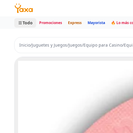
MINI CARRITO
0 productos
Todo
Promociones
Express
Mayorista
🔥 Lo más 
Inicio
/
Juguetes y Juegos
/
Juegos
/
Equipo para Casino
/
Equi