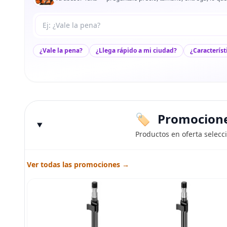
Tu pregunta a Max
¿Vale la pena?
¿Llega rápido a mi ciudad?
¿Característ
Promociones
Productos en oferta selecc
Ver todas las promociones →