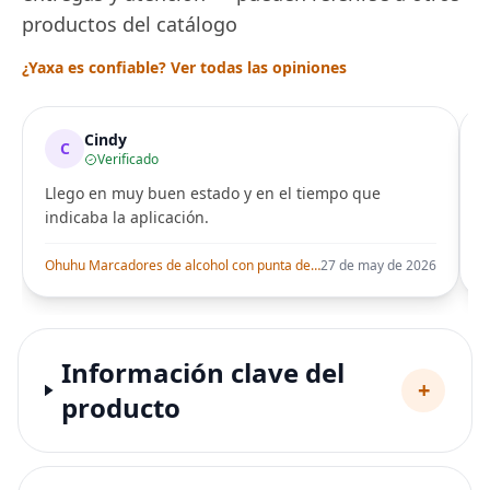
productos del catálogo
¿Yaxa es confiable? Ver todas las opiniones
Cindy
C
Verificado
Llego en muy buen estado y en el tiempo que
indicaba la aplicación.
i
Ohuhu Marcadores de alcohol con punta de pincel – Juego de marcadores artísticos de doble punta con certificación AP para artistas adultos
27 de may de 2026
Información clave del
+
producto