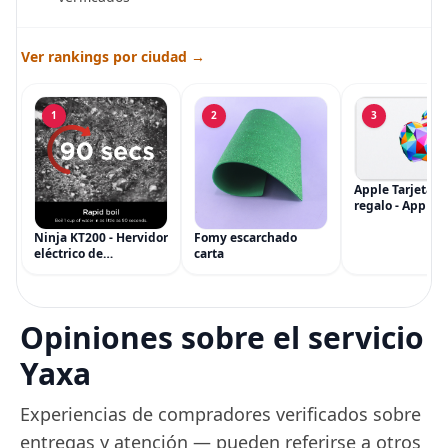
Ver rankings por ciudad →
1
2
3
Apple Tarjeta d
regalo - App Sto
iTunes, iPhone, 
AirPods, MacBo
Ninja KT200 - Hervidor
Fomy escarchado
accesorios y má
eléctrico de
carta
(eGift)
temperatura de
precisión, 1500 vatios,
sin BPA, inoxidable,
capacidad de 7 tazas,
Opiniones sobre el servicio
ajuste de temperatura
de Acero
Yaxa
Experiencias de compradores verificados sobre
entregas y atención — pueden referirse a otros