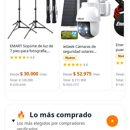
Energiz
EMART Soporte de luz de
ieGeek Cámaras de
puente 
7 pies para fotografía,
seguridad solares
auto, ca
soporte de trípode
inalámbricas para
Nuevo
4.6
Nuevo
automot
portátil para fotos y
exteriores, cámara WiFi 2K
para arr
4.4
video, paquete de 2
para sistema de
muertas
soportes de iluminación
seguridad del hogar,
$ 30.000
$ 52.975
$
bolsa d
Desde
/mes
Desde
/mes
Desde
con funda de
cámara de vigilancia
Total: $ 120.000
Total: $ 211.900
Total: $ 
$ 235.646
$ 303.777
$ 187.7
Lo más comprado
+
Los más elegidos por compradores
verificados