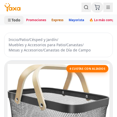
MINI CARRITO
0 productos
Todo
Promociones
Express
Mayorista
🔥 Lo más compr
Inicio
/
Patio
/
Césped y Jardín
/
Muebles y Accesorios para Patio
/
Canastas
/
Mesas y Accesorios
/
Canastas de Día de Campo
4 CUOTAS CON ALIADOS