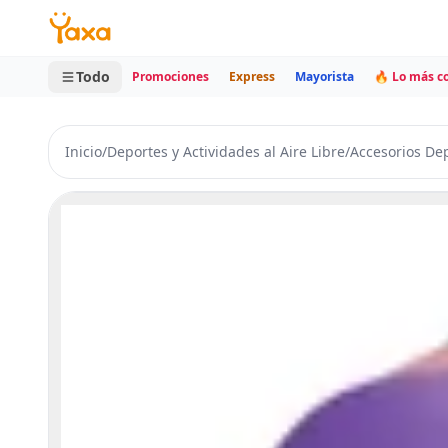
MINI CARRITO
0 productos
Todo
Promociones
Express
Mayorista
🔥 Lo más 
Inicio
/
Deportes y Actividades al Aire Libre
/
Accesorios Dep