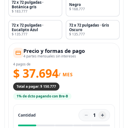
72 x 72 pulgadas ·
Negro
Botánica gris
$ 168.777
$ 183.777
72 x 72 pulgadas ·
72 x 72 pulgadas · Gris
Eucalipto Azul
Oscuro
$ 135.777
$ 135.777
Precio y formas de pago
4 partes mensuales sin intereses
4 pagos de
$ 37.694
/ MES
Total a pagar: $ 150.777
1% de dcto pagando con Bre-B
−
+
1
Cantidad