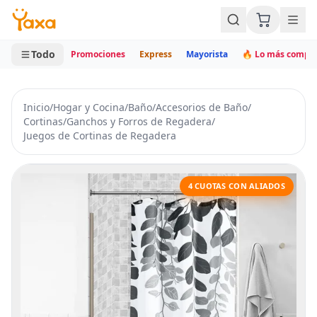
MINI CARRITO
0 productos
Todo
Promociones
Express
Mayorista
🔥 Lo más compr
Inicio
/
Hogar y Cocina
/
Baño
/
Accesorios de Baño
/
Cortinas
/
Ganchos y Forros de Regadera
/
Juegos de Cortinas de Regadera
4 CUOTAS CON ALIADOS