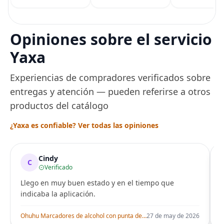
(eGift)
temperatura de
precisión, 1500 vatios,
sin BPA, inoxidable,
capacidad de 7 tazas,
Opiniones sobre el servicio
ajuste de temperatura
de Acero
Yaxa
Experiencias de compradores verificados sobre
entregas y atención — pueden referirse a otros
productos del catálogo
¿Yaxa es confiable? Ver todas las opiniones
Cindy
C
Verificado
Llego en muy buen estado y en el tiempo que
indicaba la aplicación.
i
Ohuhu Marcadores de alcohol con punta de pincel – Juego de marcadores artísticos de doble punta con certificación AP para artistas adultos
27 de may de 2026