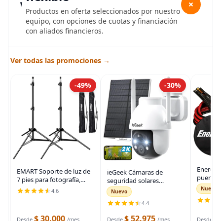
+
Productos en oferta seleccionados por nuestro
equipo, con opciones de cuotas y financiación
con aliados financieros.
Ver todas las promociones →
-49%
-30%
Energiz
EMART Soporte de luz de
ieGeek Cámaras de
puente 
7 pies para fotografía,
seguridad solares
auto, ca
soporte de trípode
inalámbricas para
Nuevo
4.6
Nuevo
automot
portátil para fotos y
exteriores, cámara WiFi 2K
para arr
4.4
video, paquete de 2
para sistema de
muertas
soportes de iluminación
seguridad del hogar,
$ 30.000
$ 52.975
$
bolsa d
Desde
/mes
Desde
/mes
Desde