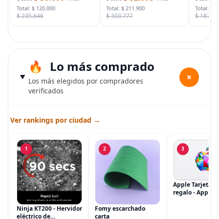
con funda de
cámara de vigilancia
Total: $ 120.000
Total: $ 211.900
Total: $ 
$ 235.646
$ 303.777
$ 187.7
Lo más comprado
+
Los más elegidos por compradores
verificados
Ver rankings por ciudad →
1
2
3
Apple Tarjeta d
regalo - App Sto
iTunes, iPhone, 
AirPods, MacBo
Ninja KT200 - Hervidor
Fomy escarchado
accesorios y má
eléctrico de
carta