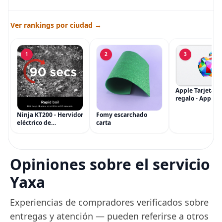
Ver rankings por ciudad →
1
2
3
Apple Tarjeta d
regalo - App Sto
iTunes, iPhone, 
AirPods, MacBo
Ninja KT200 - Hervidor
Fomy escarchado
accesorios y má
eléctrico de
carta
(eGift)
temperatura de
precisión, 1500 vatios,
sin BPA, inoxidable,
capacidad de 7 tazas,
Opiniones sobre el servicio
ajuste de temperatura
de Acero
Yaxa
Experiencias de compradores verificados sobre
entregas y atención — pueden referirse a otros