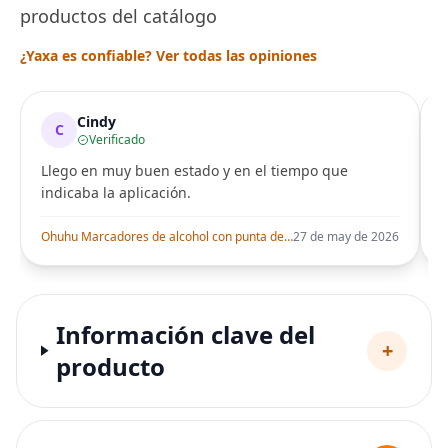
productos del catálogo
¿Yaxa es confiable? Ver todas las opiniones
Cindy
C
Verificado
Llego en muy buen estado y en el tiempo que
indicaba la aplicación.
i
Ohuhu Marcadores de alcohol con punta de pincel – Juego de marcadores artísticos de doble punta con certificación AP para artistas adultos
27 de may de 2026
Información clave del
+
producto