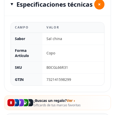
Especificaciones técnicas
+
CAMPO
VALOR
Sabor
Sal china
Forma
Copo
Artículo
SKU
B0CGL66R31
GTIN
732141598299
¿Buscas un regalo?
Ver ›
Giftcards de tus marcas favoritas