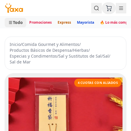
MINI CARRITO
0 productos
Todo
Promociones
Express
Mayorista
🔥 Lo más compr
Inicio
/
Comida Gourmet y Alimentos
/
Productos Básicos de Despensa
/
Hierbas
/
Especias y Condimentos
/
Sal y Sustitutos de Sal
/
Sal
/
Sal de Mar
4 CUOTAS CON ALIADOS