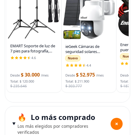
Energiz
EMART Soporte de luz de
ieGeek Cámaras de
puente 
7 pies para fotografía,
seguridad solares
auto, ca
soporte de trípode
inalámbricas para
Nuevo
4.6
Nuevo
automot
portátil para fotos y
exteriores, cámara WiFi 2K
para arr
4.4
video, paquete de 2
para sistema de
muertas
soportes de iluminación
seguridad del hogar,
$ 30.000
$ 52.975
$
bolsa d
Desde
/mes
Desde
/mes
Desde
con funda de
cámara de vigilancia
Total: $ 120.000
Total: $ 211.900
Total: $ 
$ 235.646
$ 303.777
$ 187.7
Lo más comprado
+
Los más elegidos por compradores
verificados