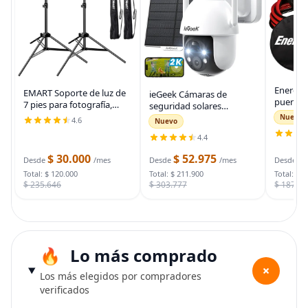
Energiz
EMART Soporte de luz de
ieGeek Cámaras de
puente 
7 pies para fotografía,
seguridad solares
auto, ca
soporte de trípode
inalámbricas para
Nuevo
4.6
Nuevo
automot
portátil para fotos y
exteriores, cámara WiFi 2K
para arr
4.4
video, paquete de 2
para sistema de
muertas
soportes de iluminación
seguridad del hogar,
$ 30.000
$ 52.975
$
bolsa d
Desde
/mes
Desde
/mes
Desde
con funda de
cámara de vigilancia
Total: $ 120.000
Total: $ 211.900
Total: $ 
$ 235.646
$ 303.777
$ 187.7
Lo más comprado
+
Los más elegidos por compradores
verificados