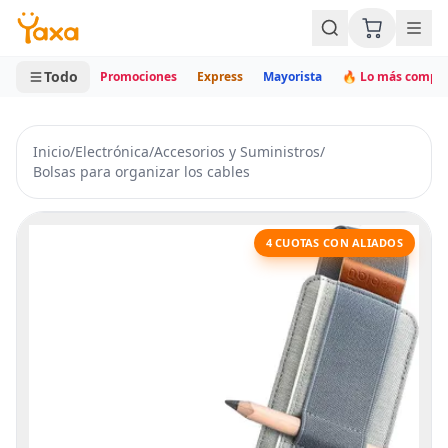
MINI CARRITO
0 productos
Todo
Promociones
Express
Mayorista
🔥 Lo más compr
Inicio
/
Electrónica
/
Accesorios y Suministros
/
Bolsas para organizar los cables
4 CUOTAS CON ALIADOS