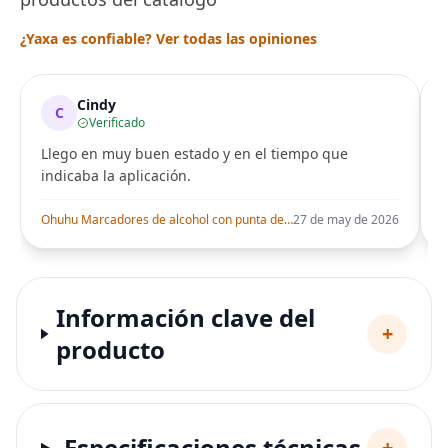
¿Yaxa es confiable? Ver todas las opiniones
Cindy
C
Verificado
Llego en muy buen estado y en el tiempo que
indicaba la aplicación.
i
Ohuhu Marcadores de alcohol con punta de pincel – Juego de marcadores artísticos de doble punta con certificación AP para artistas adultos
27 de may de 2026
Información clave del
+
producto
Especificaciones técnicas
+