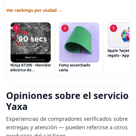
Ver rankings por ciudad →
1
2
3
Apple Tarjeta d
regalo - App Sto
iTunes, iPhone, 
AirPods, MacBo
Ninja KT200 - Hervidor
Fomy escarchado
accesorios y má
eléctrico de
carta
(eGift)
temperatura de
precisión, 1500 vatios,
sin BPA, inoxidable,
capacidad de 7 tazas,
Opiniones sobre el servicio
ajuste de temperatura
de Acero
Yaxa
Experiencias de compradores verificados sobre
entregas y atención — pueden referirse a otros
productos del catálogo