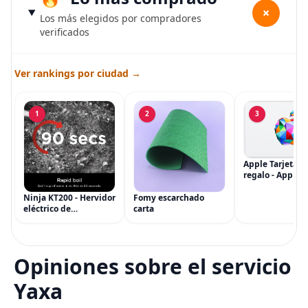
+
Los más elegidos por compradores
verificados
Ver rankings por ciudad →
1
2
3
Apple Tarjeta d
regalo - App Sto
iTunes, iPhone, 
AirPods, MacBo
Ninja KT200 - Hervidor
Fomy escarchado
accesorios y má
eléctrico de
carta
(eGift)
temperatura de
precisión, 1500 vatios,
sin BPA, inoxidable,
capacidad de 7 tazas,
Opiniones sobre el servicio
ajuste de temperatura
de Acero
Yaxa