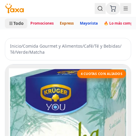
MINI CARRITO
0 productos
Todo
Promociones
Express
Mayorista
🔥 Lo más compr
Inicio
/
Comida Gourmet y Alimentos
/
Café
/
Té y Bebidas
/
Té
/
Verde
/
Matcha
4 CUOTAS CON ALIADOS