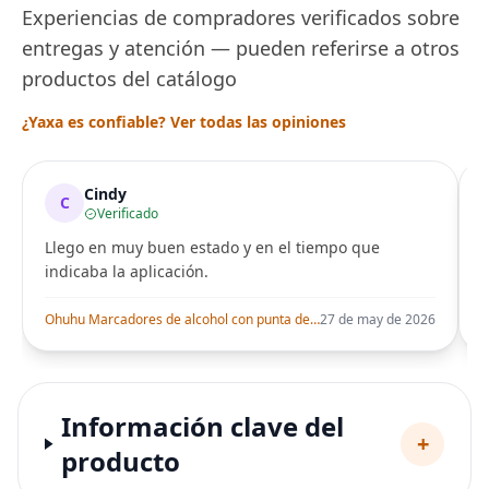
Experiencias de compradores verificados sobre
entregas y atención — pueden referirse a otros
productos del catálogo
¿Yaxa es confiable? Ver todas las opiniones
Cindy
C
Verificado
Llego en muy buen estado y en el tiempo que
indicaba la aplicación.
i
Ohuhu Marcadores de alcohol con punta de pincel – Juego de marcadores artísticos de doble punta con certificación AP para artistas adultos
27 de may de 2026
Información clave del
+
producto