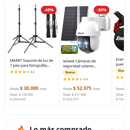
-49%
-30%
Energiz
EMART Soporte de luz de
ieGeek Cámaras de
puente 
7 pies para fotografía,
seguridad solares
auto, ca
soporte de trípode
inalámbricas para
Nuevo
4.6
Nuevo
automot
portátil para fotos y
exteriores, cámara WiFi 2K
para arr
4.4
video, paquete de 2
para sistema de
muertas
soportes de iluminación
seguridad del hogar,
$ 30.000
$ 52.975
$
bolsa d
Desde
/mes
Desde
/mes
Desde
con funda de
cámara de vigilancia
Total: $ 120.000
Total: $ 211.900
Total: $ 
$ 235.646
$ 303.777
$ 187.7
Lo más comprado