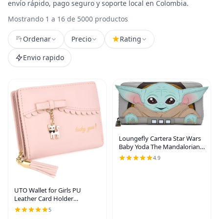
envío rápido, pago seguro y soporte local en Colombia.
Mostrando 1 a 16 de 5000 productos
Ordenar
Precio
Rating
Envio rapido
Loungefly Cartera Star Wars
Baby Yoda The Mandalorian,
Multi, Cartera con cremallera
4.9
UTO Wallet for Girls PU
Leather Card Holder
Organizer Women Small Cute
5
Coin Purse Orange