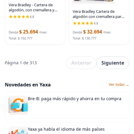
Vera Bradley - Cartera de
algodón, con cremallera y
Vera Bradley Cartera de
compartimiento para la
algodón con cremallera para
4.8
identificación, para mujer
identificación para mujer
4.8
$ 25.694
$ 32.694
Desde
/mes
Desde
/mes
Total: $ 102.777
Total: $ 130.777
Anterior
Siguiente
Página 1 de 313
Novedades en Yaxa
Ver todas →
Bre-B: paga más rápido y ahorra en tu compra
Yaxa ya habla el idioma de más países