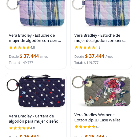
Vera Bradley - Estuche de
Vera Bradley - Estuche de
mujer de algodón con cierre
mujer de algodón con cierre
y compartimiento para DNI
y compartimiento para DNI
4.8
4.8
$ 37.444
$ 37.444
Desde
/mes
Desde
/mes
Total: $ 149.777
Total: $ 149.777
Vera Bradley Women's
Vera Bradley - Cartera de
Cotton Zip ID Case Wallet
algodón para mujer, diseño
con cremallera y
4.8
4.8
compartimiento para
$ 26.444
$ 26.444
identificación