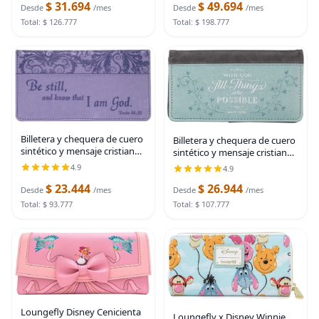
$ 31.694
$ 49.694
Desde
/mes
Desde
/mes
Total: $ 126.777
Total: $ 198.777
Billetera y chequera de cuero
Billetera y chequera de cuero
sintético y mensaje cristiano,
sintético y mensaje cristiano,
guarda duplicados de
guarda duplicados de
4.9
4.9
cheques y tarjetas de crédito,
cheques y tarjetas de crédito,
$ 23.444
$ 26.944
para mujeres y hombres,
para mujeres y hombres,
Desde
/mes
Desde
/mes
Salmo, Uno
Mathew, Uno
Total: $ 93.777
Total: $ 107.777
Loungefly Disney Cenicienta
Loungefly x Disney Winnie