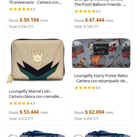
70 aniversario - Cartera con
The Pooh Balloon Friends -
solapa Multi
Cartera con cremallera
4.9
4.9
alrededor Multi Americano
$ 59.194
$ 47.444
Desde
/mes
Desde
/mes
Total: $ 236.777
Total: $ 189.777
Loungefly Harry Potter Relics
- Cartera con estampado de
tatuajes, Gris
4.9
Loungefly Marvel Loki -
Cartera clásica con cremallera
para cosplay, Multi, Classic
4.9
$ 53.444
$ 62.694
Desde
/mes
Desde
/mes
Total: $ 213.777
Total: $ 250.777