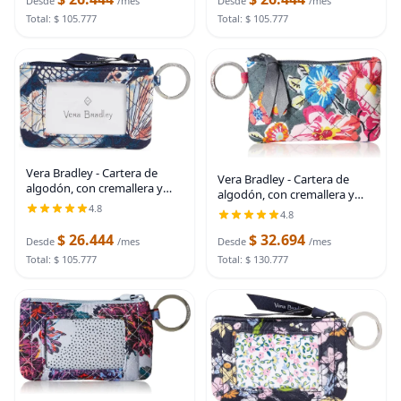
Desde
/mes
Desde
/mes
Total: $ 105.777
Total: $ 105.777
Vera Bradley - Cartera de
Vera Bradley - Cartera de
algodón, con cremallera y
algodón, con cremallera y
compartimiento para la
compartimiento para la
4.8
4.8
identificación, para mujer
identificación, para mujer
$ 26.444
$ 32.694
Desde
/mes
Desde
/mes
Total: $ 105.777
Total: $ 130.777