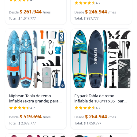
Accessories, Anti-Slip EVA
4.7
primera calidad, diseño
Deck, Paddleboard for
amplio y estable con
$ 261.944
$ 246.944
Yoga/Surfing/Fishing &
Desde
/mes
Desde
/mes
almohadilla de
More, for Youth &
Total: $ 1.047.777
Total: $ 987.777
Niphean Tabla de remo
Flypark Tabla de remo
inflable (extra grande) para
inflable de 10'8/11'x35'' para
2+1 personas/familia,
pesca y familia, tabla de remo
4.7
4.7
capacidad de 500 libras, tabla
inflable extra ancha, 430
$ 519.694
$ 264.944
de remo con accesorios de
libras, 3 personas, tabla de
Desde
/mes
Desde
/mes
SUP, tabla de remo
remo de
Total: $ 2.078.777
Total: $ 1.059.777