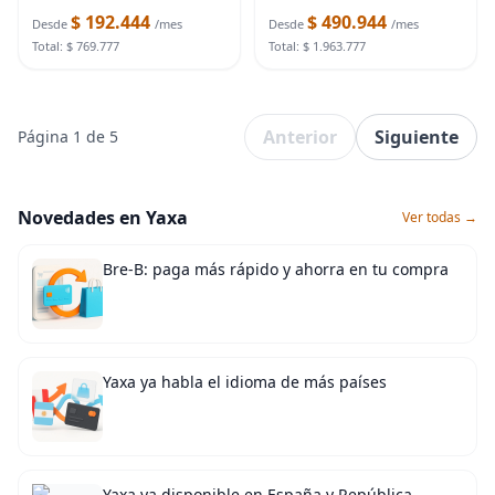
430 lbs Stable Paddleboard
$ 192.444
$ 490.944
SUP for 2 People, Anti-Slip
Desde
/mes
Desde
/mes
Full EVA Deck,
Total: $ 769.777
Total: $ 1.963.777
Anterior
Siguiente
Página 1 de 5
Novedades en Yaxa
Ver todas →
Bre-B: paga más rápido y ahorra en tu compra
Yaxa ya habla el idioma de más países
Yaxa ya disponible en España y República