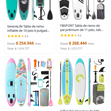
FBSPORT Tabla de remo de
SereneLife Tabla de remo
pie prémium de 11 pies, tabla
inflable de 10 pies 6 pulgadas
de yoga con accesorios de
con accesorios de SUP de alta
4.6
4.6
SUP y bolsa de transporte,
calidad, diseño estable de 32
amplia posición, control de
$ 254.944
$ 268.444
pulgadas de ancho con
Desde
/mes
Desde
/mes
surf,
Total: $ 1.019.777
Total: $ 1.073.777
Inflatable Stand Up Paddle