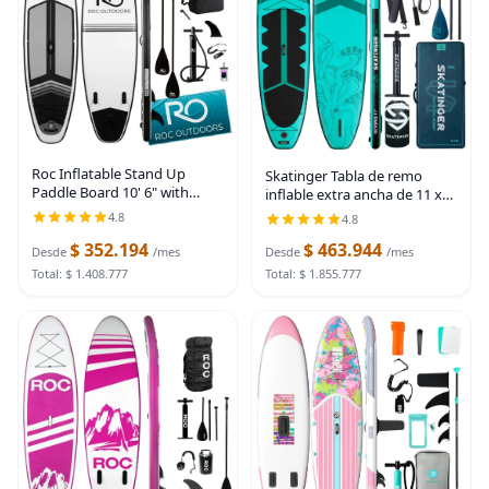
Roc Inflatable Stand Up
Skatinger Tabla de remo
Paddle Board 10' 6" with
inflable extra ancha de 11 x
Premium SUP Paddle Board
34 pulgadas, tablas de remo
4.8
4.8
Accessories, Wide Stable
de pie de hasta 420 libras
Design, Non-Slip Comfort
$ 352.194
$ 463.944
para adultos, SUP estable
Desde
/mes
Desde
/mes
Deck for Youth & Adults
para 2
Total: $ 1.408.777
Total: $ 1.855.777