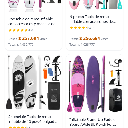
Niphean Tabla de remo
Roc Tabla de remo inflable
inflable con accesorios de
con accesorios y mochila de
SUP, cubierta de EVA
4.7
alta calidad, cubierta
4.8
antideslizante, tablas de
antideslizante, bolsa
remo inflables de 10 pies 6
$ 257.694
$ 256.694
impermeable, correa, remo y
Desde
/mes
Desde
/mes
pulgadas para adultos y
bomba de mano.
Total: $ 1.030.777
Total: $ 1.026.777
SereneLife Tabla de remo
Inflatable Stand-Up Paddle
inflable de 10 pies 6 pulgadas
Board: Wide SUP with Full
con accesorios de SUP de
4.7