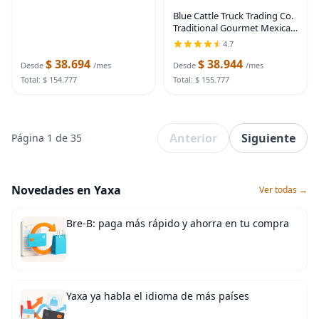
Blue Cattle Truck Trading Co.
Traditional Gourmet Mexican
Vanilla Extract , Small, 3.3
4.7
Ounce
$ 38.694
$ 38.944
Desde
/mes
Desde
/mes
Total: $ 154.777
Total: $ 155.777
Anterior
Siguiente
Página 1 de 35
Novedades en Yaxa
Ver todas →
Bre-B: paga más rápido y ahorra en tu compra
Yaxa ya habla el idioma de más países