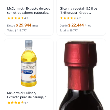
McCormick - Extracto de coco
Glicerina vegetal - 8.5 fl oz
con otros sabores naturales,
(8.45 onzas) - Grado
1 onza líquida (paquete de 6)
alimenticio y farmacéutico
4.7
4.7
puro USP - Sin OMG - Vegano
$ 29.944
$ 22.444
- Derivado de palma
Desde
/mes
Desde
/mes
sostenible -
Total: $ 119.777
Total: $ 89.777
McCormick Culinary -
Extracto puro de naranja, 16
fl oz - Una botella de 16
4.7
onzas líquidas de saborizante
de naranja para hornear,