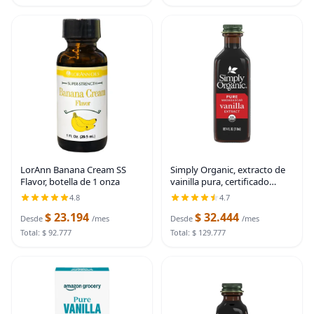
LorAnn Banana Cream SS
Simply Organic, extracto de
Flavor, botella de 1 onza
vainilla pura, certificado
orgánico, botella de vidrio de
4.8
4.7
4 onzas
$ 23.194
$ 32.444
Desde
/mes
Desde
/mes
Total: $ 92.777
Total: $ 129.777