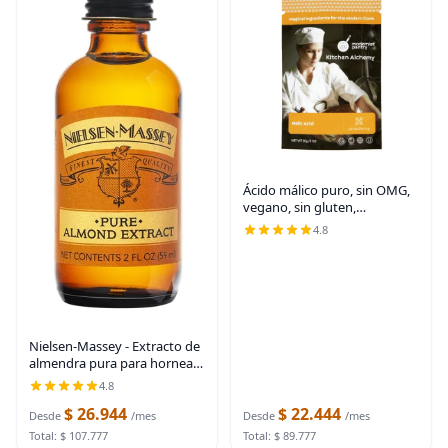
Ácido málico puro, sin OMG,
vegano, sin gluten,
certificado OU Kosher, 50 g/2
4.8
oz
Nielsen-Massey - Extracto de
almendra pura para hornear
y cocinar, botella de 2 onzas
4.8
con caja de regalo
$ 26.944
$ 22.444
Desde
/mes
Desde
/mes
Total: $ 107.777
Total: $ 89.777