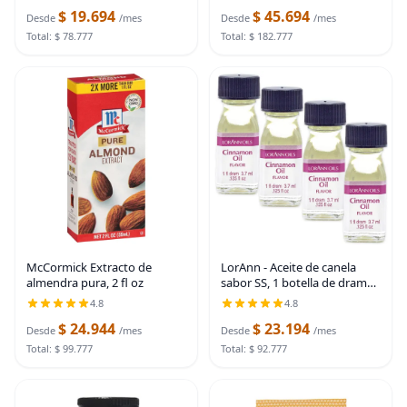
Vanilla Bean Project | 4 onzas
$ 19.694
$ 45.694
Desde
/mes
Desde
/mes
Total: $ 78.777
Total: $ 182.777
McCormick Extracto de
LorAnn - Aceite de canela
almendra pura, 2 fl oz
sabor SS, 1 botella de dram
(0.0125 onzas líquidas - 0.1 fl
4.8
4.8
oz), paquete de 4
$ 24.944
$ 23.194
Desde
/mes
Desde
/mes
Total: $ 99.777
Total: $ 92.777