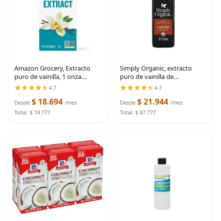
Amazon Grocery, Extracto
Simply Organic, extracto
puro de vainilla, 1 onza
puro de vainilla de
líquida (anteriormente
Madagascar, frasco de vidrio
4.7
4.7
Happy Belly, el empaque
de 2 onzas, sabor sin azúcar
$ 18.694
$ 21.944
puede variar)
certificado orgánico para
Desde
/mes
Desde
/mes
batidos
Total: $ 74.777
Total: $ 87.777