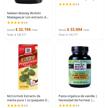
hornear y cocinar, frasco de 4
4.8
onzas
Nielsen-Massey Borbón
Madagascar con extracto de
vainilla pura, 2 oz
4.8
$ 32.194
$ 33.694
Desde
/mes
Desde
/mes
Total: $ 128.777
Total: $ 134.777
McCormick Extracto de
Pasta orgánica de vainilla |
menta pura 1 oz (paquete de
Necesidad de hornear |
18)
Vainilla pura para cocinar |
4.8
4.9