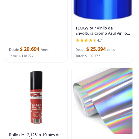
TECKWRAP Vinilo de
Envoltura Cromo Azul Vinilo
Metálico Permanente Azul 1
4.7
pies x 5 pies
$ 29.694
$ 25.694
Desde
/mes
Desde
/mes
Total: $ 118.777
Total: $ 102.777
Rollo de 12,125" x 10 pies de