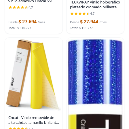
vinilo adhesivo Oracal 651
TECKWRAP Vinilo holográfico
negro para manualidades -
plateado cromado brillante
4.7
Con un núcleo de 2,5" - Vinilo
sin burbujas, vinilo
4.7
adhesivo para cortadoras
permanente de 1 x 5 pies
Cricut,
$ 27.694
$ 27.944
Desde
/mes
Desde
/mes
Total: $ 110.777
Total: $ 111.777
Cricut - Vinilo removible de
alta calidad, amarillo brillante
(12 x 15 pies), sin residuos,
4.7