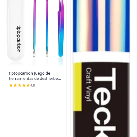
tiptopcarbon Juego de
herramientas de deshierbe
para vinilo adhesivo HTV
4.8
3pcs/Pack