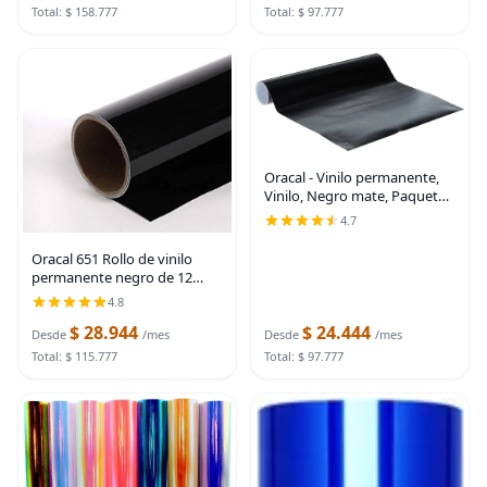
12 pies
bricolaje, decoración del
Total: $ 158.777
Total: $ 97.777
Oracal - Vinilo permanente,
Vinilo, Negro mate, Paquete
de 1
4.7
Oracal 651 Rollo de vinilo
permanente negro de 12
pulgadas x 15 pies
4.8
$ 28.944
$ 24.444
Desde
/mes
Desde
/mes
Total: $ 115.777
Total: $ 97.777