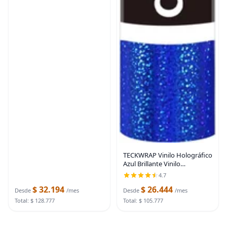
TECKWRAP Vinilo Holográfico
Azul Brillante Vinilo
Permanente Cromado
4.7
Metálico 1 pie x 5 pies
$ 32.194
$ 26.444
Desde
/mes
Desde
/mes
Total: $ 128.777
Total: $ 105.777