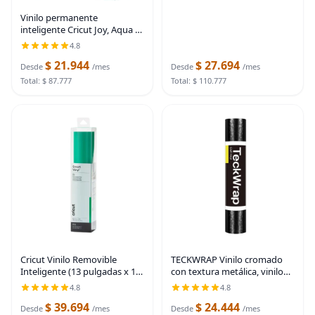
Vinilo permanente
inteligente Cricut Joy, Aqua -
Rollo de 4 pies (5.5' x 48'),
4.8
acabado mate - Compatible
$ 21.944
$ 27.694
con la máquina Cricut Joy,
Desde
/mes
Desde
/mes
corte sin
Total: $ 87.777
Total: $ 110.777
Cricut Vinilo Removible
TECKWRAP Vinilo cromado
Inteligente (13 pulgadas x 12
con textura metálica, vinilo
pies, Verde) para Explore y
autoadhesivo para
4.8
4.8
Maker 3 - Corte sin tapete
manualidades, vinilo
$ 39.694
$ 24.444
para cortes largos de hasta
permanente para diseños de
Desde
/mes
Desde
/mes