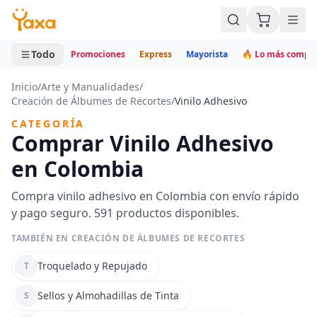
MINI CARRITO
0 productos
Todo
Promociones
Express
Mayorista
🔥 Lo más compr
Inicio
/
Arte y Manualidades
/
Creación de Álbumes de Recortes
/
Vinilo Adhesivo
CATEGORÍA
Comprar Vinilo Adhesivo
en Colombia
Compra vinilo adhesivo en Colombia con envío rápido
y pago seguro. 591 productos disponibles.
TAMBIÉN EN CREACIÓN DE ÁLBUMES DE RECORTES
Troquelado y Repujado
T
Sellos y Almohadillas de Tinta
S