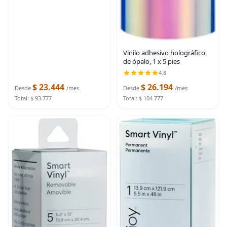
Vinilo adhesivo holográfico
de ópalo, 1 x 5 pies
4.8
$ 23.444
$ 26.194
Desde
/mes
Desde
/mes
Total: $ 93.777
Total: $ 104.777