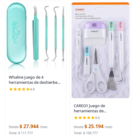
Whaline Juego de 4
herramientas de deshierbe
de vinilo de acero inoxidable
4.8
de precisión con estuche,
incluye raspador, gancho,
espátula, pinzas para
CAREGY Juego de
herramientas de
desmalezado de vinilo para
4.8
manualidades, kit de
$ 27.944
$ 25.194
herramientas de vinilo de
Desde
/mes
Desde
/mes
precisión, kits de deshierba
Total: $ 111.777
Total: $ 100.777