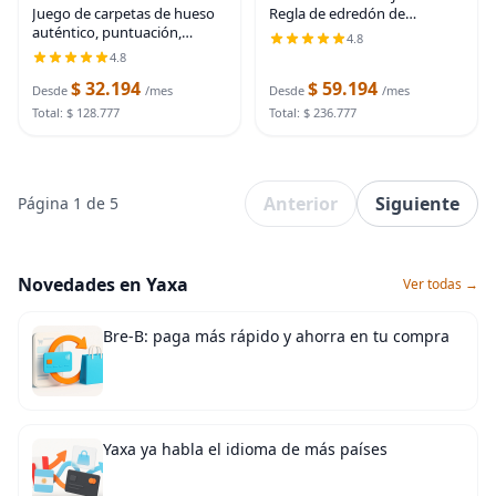
Regla de edredón de
Juego de carpetas de hueso
herramientas de ajuste de
auténtico, puntuación,
4.8
cabaña de troncos de 10
pliegue, herramienta de
4.8
pulgadas - Fabricado en
bruñido | Para manualidades
$ 32.194
$ 59.194
Estados Unidos, 10-1/2
de papel y cuero,
Desde
/mes
Desde
/mes
scrapbooking Origami Card
Total: $ 128.777
Total: $ 236.777
Anterior
Siguiente
Página 1 de 5
Novedades en Yaxa
Ver todas →
Bre-B: paga más rápido y ahorra en tu compra
Yaxa ya habla el idioma de más países