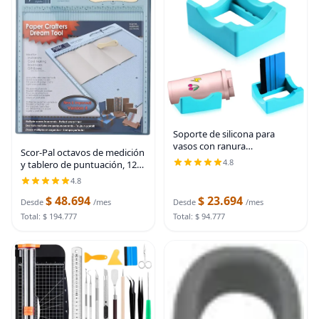
Soporte de silicona para
vasos con ranura
Scor-Pal octavos de medición
incorporada, portavasos para
4.8
y tablero de puntuación, 12"
manualidades para aplicar
x 12", ranuras espaciadoras
4.8
vinilos en vasos, pequeño
de 1/8"
soporte para vasos con
$ 48.694
$ 23.694
Desde
/mes
Desde
/mes
Total: $ 194.777
Total: $ 94.777