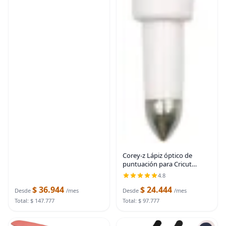
Corey-z Lápiz óptico de
puntuación para Cricut
Maker 3/Maker/Cricut
4.8
Explore 3/Air 2, herramienta
$ 36.944
$ 24.444
de puntuación de líneas
Desde
/mes
Desde
/mes
plegables para tarjetas,
Total: $ 147.777
Total: $ 97.777