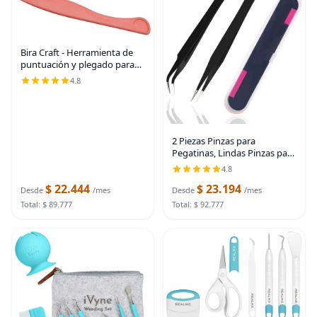
Bira Craft - Herramienta de
puntuación y plegado para
tablero de puntuación
4.8
multiusos de 12 x 12
pulgadas (herramienta de
puntuación y plegado)
2 Piezas Pinzas para
Pegatinas, Lindas Pinzas para
Manualidades para
4.8
Pegatinas, Álbumes de
$ 22.444
$ 23.194
Recortes, Vinilo, Pestañas,
Desde
/mes
Desde
/mes
Electrónicos, Negro
Total: $ 89.777
Total: $ 92.777