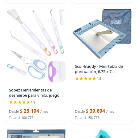
para
Scor-Buddy - Mini tabla de
puntuación, 6.75 x 7
pulgadas, ranuras espaciales
4.8
de 1/8 pulgadas, herramienta
de puntuación portátil para
Sooez Herramientas de
hacer tarjetas
deshierbe para vinilo, juego
de herramientas básicas de 6
4.8
piezas, kit de herramientas
$ 25.194
$ 39.694
de vinilo para manualidades
Desde
/mes
Desde
/mes
de
Total: $ 100.777
Total: $ 158.777