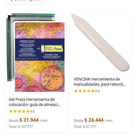
VENCINK Herramienta de
manualidades, para reborde
de papel, plegable, hueso
4.8
original, para bricolaje, piel,
Gel Press Herramienta de
lustre, encuadernación,
colocación: guía de alineación
tarjetas y
de precisión para impresión
4.8
en gel, impresiones
$ 31.944
$ 24.444
repetibles en capas, fácil
Desde
/mes
Desde
/mes
posicionamiento
Total: $ 127.777
Total: $ 97.777