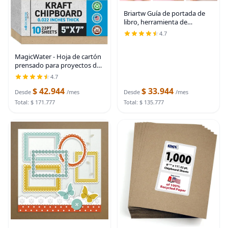
Briartw Guía de portada de
libro, herramienta de
cubierta de encuadernación
4.7
de metal de acero inoxidable
5 en 1 para hacer portadas de
MagicWater - Hoja de cartón
libros con
prensado para proyectos de
bricolaje, 5 x 7 pulgadas,
4.7
paquete de 10 unidades, 22
$ 42.944
$ 33.944
puntos, cartón kraft
Desde
/mes
Desde
/mes
resistente (0.020
Total: $ 171.777
Total: $ 135.777