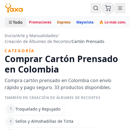
MINI CARRITO
0 productos
Todo
Promociones
Express
Mayorista
🔥 Lo más compr
Inicio
/
Arte y Manualidades
/
Creación de Álbumes de Recortes
/
Cartón Prensado
CATEGORÍA
Comprar Cartón Prensado
en Colombia
Compra cartón prensado en Colombia con envío
rápido y pago seguro. 33 productos disponibles.
TAMBIÉN EN CREACIÓN DE ÁLBUMES DE RECORTES
Troquelado y Repujado
T
Sellos y Almohadillas de Tinta
S