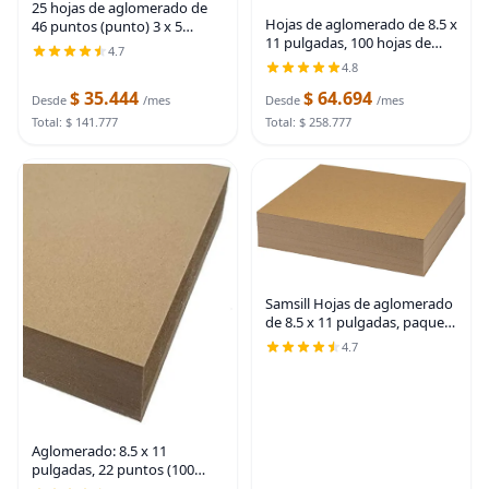
25 hojas de aglomerado de
Hojas de aglomerado de 8.5 x
46 puntos (punto) 3 x 5
11 pulgadas, 100 hojas de
pulgadas foto de peso medio
4.7
tablero de virutas de 22
| Tamaño de tarjeta .046
4.8
puntos para manualidades y
grosor de calibre Cartón
$ 35.444
$ 64.694
respaldos, gran alternativa a
Artesanía | Embalaje
Desde
/mes
Desde
/mes
tableros de
Total: $ 141.777
Total: $ 258.777
Samsill Hojas de aglomerado
de 8.5 x 11 pulgadas, paquete
de 50, sin ácidos, peso
4.7
pesado de 0.057 pulgadas,
marrón, crea adornos
tridimensionales
Aglomerado: 8.5 x 11
pulgadas, 22 puntos (100
hojas), 100% reciclado,