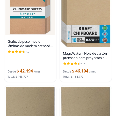
Grafix de peso medio,
láminas de madera prensada
de 12 x 12 pulgadas, paquete
4.7
MagicWater - Hoja de cartón
de 25 unidades de color
prensado para proyectos de
blanco.
bricolaje - 8.5 x 11 pulgadas -
4.7
Paquete de 10 - 50 pt - Kraft
$ 42.194
$ 46.194
resistente. (0.050 pulgadas de
Desde
/mes
Desde
/mes
Total: $ 168.777
Total: $ 184.777