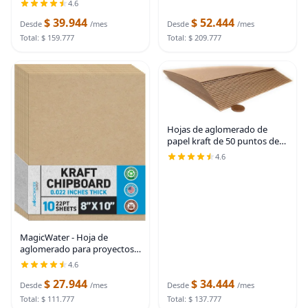
4.6
fabricado en Estados Unidos
$ 39.944
$ 52.444
Desde
/mes
Desde
/mes
Total: $ 159.777
Total: $ 209.777
Hojas de aglomerado de
papel kraft de 50 puntos de
8.5 x 11 pulgadas para
4.6
encuadernación de tableros
de libros, 20 por paquete
MagicWater - Hoja de
aglomerado para proyectos
de bricolaje, 8 x 10 pulgadas,
4.6
paquete de 10 unidades, 22
$ 27.944
$ 34.444
puntos, cartón kraft
Desde
/mes
Desde
/mes
resistente (0.020
Total: $ 111.777
Total: $ 137.777