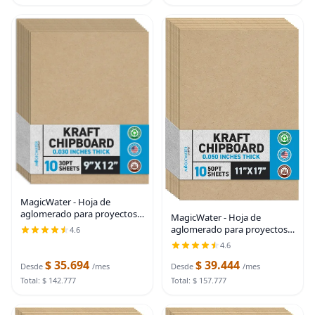
MagicWater - Hoja de
aglomerado para proyectos
MagicWater - Hoja de
de bricolaje, 9 x 12 pulgadas,
aglomerado para proyectos
4.6
paquete de 10 unidades, 30
de bricolaje, 11 x 17 pulgadas,
4.6
puntos, cartón kraft
paquete de 10 unidades, 50
resistente (0.030
$ 35.694
$ 39.444
puntos, cartón kraft de
Desde
/mes
Desde
/mes
servicio pesado
Total: $ 142.777
Total: $ 157.777