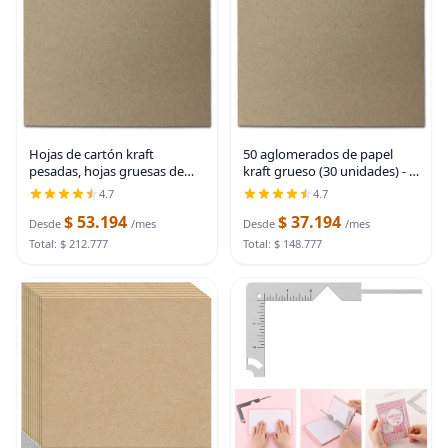
Hojas de cartón kraft
50 aglomerados de papel
pesadas, hojas gruesas de
kraft grueso (30 unidades) - 8
cartón marrón de 30 puntos,
1/2" x 11" - Perfecto para
4.7
4.7
paquete de 100 tableros de
álbumes de recortes,
$ 53.194
$ 37.194
aglomerado de 8.5 x 11
manualidades y respaldo de
Desde
/mes
Desde
/mes
pulgadas, tablero
productos
Total: $ 212.777
Total: $ 148.777